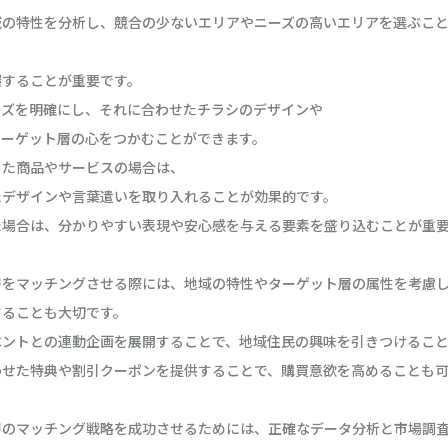
域の特性を分析し、競合の少ないエリアやニーズの高いエリアを選ぶこ
握することが重要です。
ーズを明確にし、それに合わせたチラシのデザインや
ターゲット層の心をつかむことができます。
した商品やサービスの場合は、
たデザインや言葉遣いを取り入れることが効果的です。
た場合は、分かりやすい表現や安心感を与える要素を盛り込むことが重
層をマッチングさせる際には、地域の特性やターゲット層の属性を考慮
することも大切です。
ベントとの連動企画を展開することで、地域住民の興味を引きつけるこ
わせた特典や割引クーポンを提供することで、購買意欲を高めることも
層のマッチング戦略を成功させるためには、正確なデータ分析と市場調